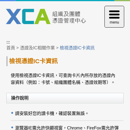
跳
到
主
menu
要
內
容
區
:::
塊
首頁
>
憑證及IC相關作業
>
檢視憑證IC卡資訊
檢視憑證IC卡資訊
使用檢視憑證IC卡資訊，可查詢卡片內所存放的憑證內
容資料（例如：卡號、組織團體名稱、憑證效期等）。
操作說明
請安裝好您的讀卡機，確認裝置無誤。
瀏覽器IE需允許快顯視窗，Chrome、FireFox需允許彈