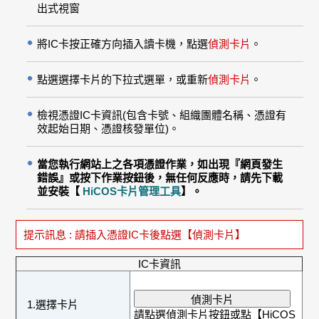
出式視窗
將IC卡按正確方向插入讀卡機，點選
偵測卡片
。
點選選擇卡片的下拉式選單，或重新
偵測卡片
。
檢視憑證IC卡資訊(包含卡號、組織團體名稱、憑證有
效起始日期、憑證核發單位)。
當您執行網站上之各項憑證作業，如出現『網頁發生
錯誤』或按下作業按鈕後，無任何反應時，請先下載
並安裝【
HiCOS卡片管理工具
】。
提示訊息 :
請插入憑證IC卡後點選【偵測卡片】
IC卡資訊
1.選擇卡片
請點選偵測卡片按鈕或點【
HiCOS