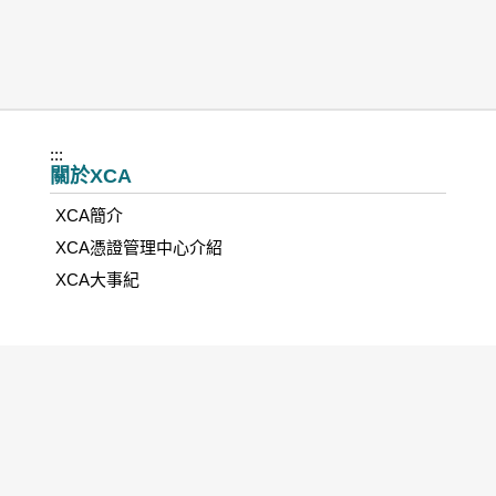
:::
關於XCA
XCA簡介
XCA憑證管理中心介紹
XCA大事紀
憑證類別
組織及團體IC卡類憑證
組織及團體非IC卡類憑證